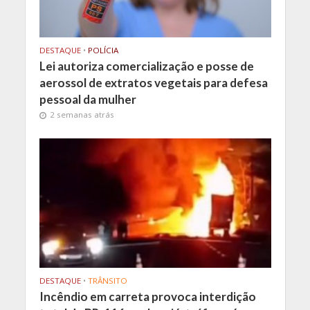
DESTAQUE
•
POLÍCIA
Lei autoriza comercialização e posse de
aerossol de extratos vegetais para defesa
pessoal da mulher
2 semanas atrás
DESTAQUE
•
TRÂNSITO
Incêndio em carreta provoca interdição