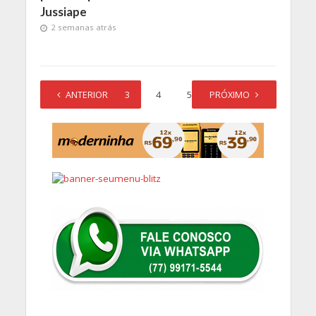
Jussiape
2 semanas atrás
1
ANTERIOR
2
3
4
5
PRÓXIMO
…
704