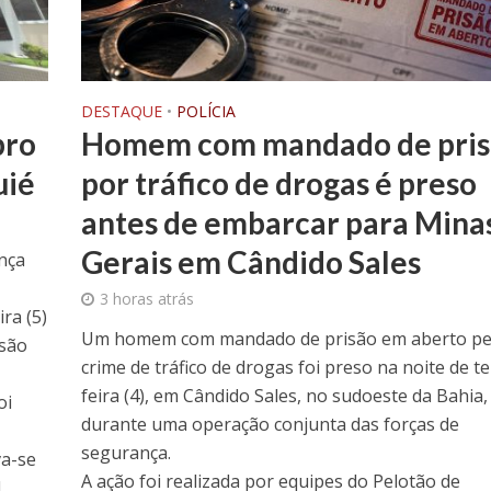
DESTAQUE
•
POLÍCIA
pro
Homem com mandado de pris
uié
por tráfico de drogas é preso
antes de embarcar para Mina
Gerais em Cândido Sales
nça
3 horas atrás
ra (5)
Um homem com mandado de prisão em aberto pe
isão
crime de tráfico de drogas foi preso na noite de te
feira (4), em Cândido Sales, no sudoeste da Bahia,
oi
durante uma operação conjunta das forças de
segurança.
va-se
A ação foi realizada por equipes do Pelotão de
1