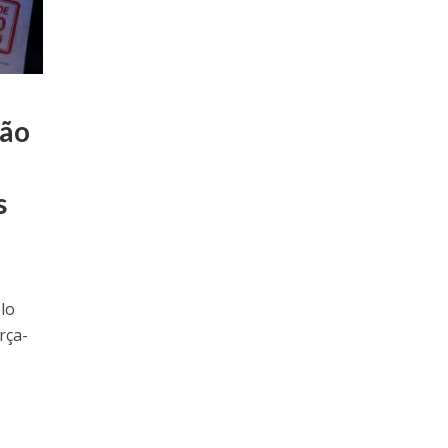
ão
s
lo
rça-