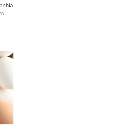
panhia
to