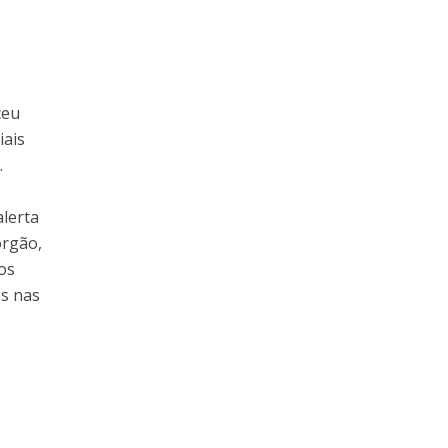
ceu
iais
.
alerta
órgão,
os
s nas