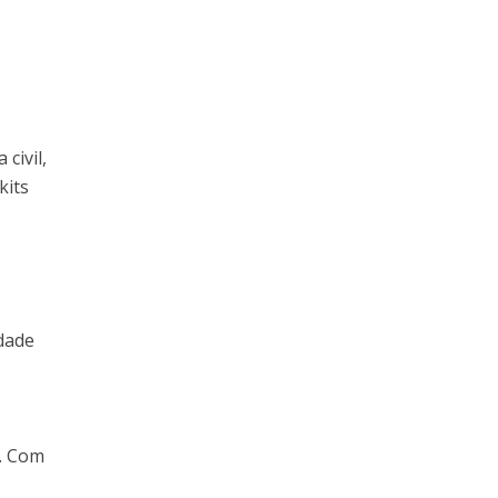
civil,
kits
dade
s. Com