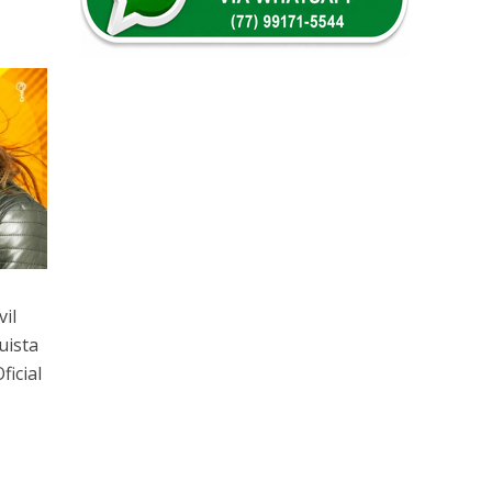
il
uista
ficial