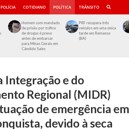
POLÍCIA
COTIDIANO
POLÍTICA
TRÂNSITO
Homem com mandado
PRF recupera três
de prisão por tráfico
veículos em uma única
m
de drogas é preso
tarde em Remanso
antes de embarcar
(BA)
para Minas Gerais em
Cândido Sales
a Integração e do
ento Regional (MIDR)
ituação de emergência e
onquista, devido à seca