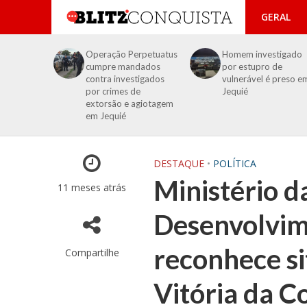
GERAL
Operação Perpetuatus
Homem investigado
cumpre mandados
por estupro de
contra investigados
vulnerável é preso e
por crimes de
Jequié
extorsão e agiotagem
em Jequié
DESTAQUE
•
POLÍTICA
Ministério d
11 meses atrás
Desenvolvim
reconhece s
Compartilhe
Vitória da C