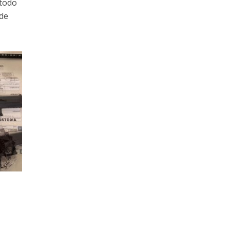
 todo
 de