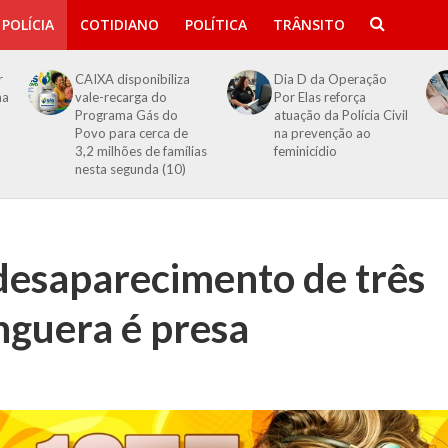
POLÍCIA
COTIDIANO
POLÍTICA
TRÂNSITO
r
CAIXA disponibiliza
Dia D da Operação
ma
vale-recarga do
Por Elas reforça
Programa Gás do
atuação da Polícia Civil
Povo para cerca de
na prevenção ao
3,2 milhões de famílias
feminicídio
nesta segunda (10)
desaparecimento de três
nguera é presa