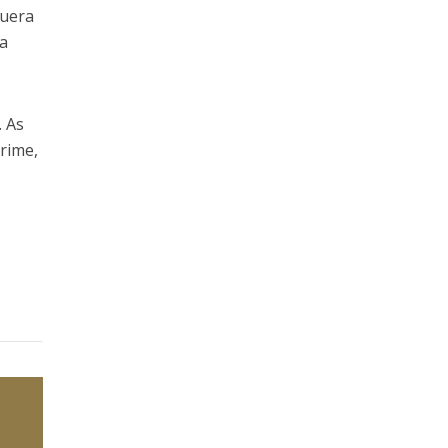
guera
ra
. As
rime,