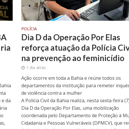
POLÍCIA
BA
Dia D da Operação Por Elas
ria
reforça atuação da Polícia Civ
na prevenção ao feminicídio
1 dia atrás
Ação ocorre em toda a Bahia e reúne todos os
Bahia
departamentos da instituição para remeter inquér
nta
de violência contra a mulher
o e da
A Polícia Civil da Bahia realiza, nesta sexta-feira (7
ária
Dia D da Operação Por Elas, uma mobilização
ão
coordenada pelo Departamento de Proteção à Mu
as,
Cidadania e Pessoas Vulneráveis (DPMCV), que r