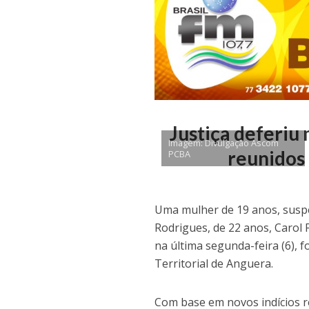
Justiça deferiu
Imagem: Divulgação Ascom
reunidos 
PCBA
Uma mulher de 19 anos, suspe
Rodrigues, de 22 anos, Carol F
na última segunda-feira (6), f
Territorial de Anguera.
Com base em novos indícios re