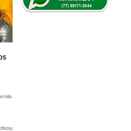
os
orrido
ificou