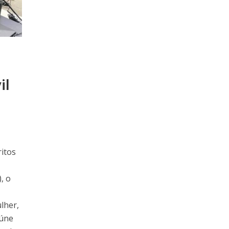
il
itos
), o
lher,
eúne