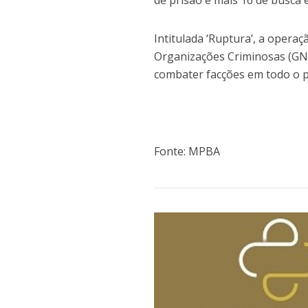
de prisão e mais 16 de busca 
Intitulada ‘Ruptura’, a opera
Organizações Criminosas (GNCO
combater facções em todo o p
Fonte: MPBA