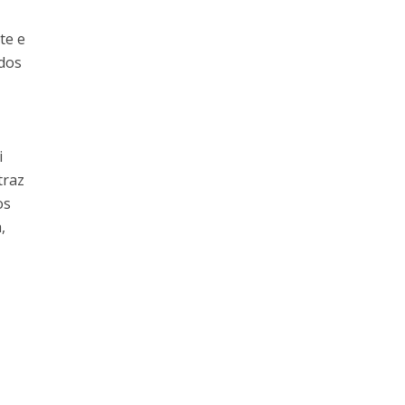
te e
ndos
i
traz
os
,