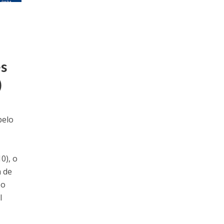
es
)
pelo
0), o
 de
 o
l