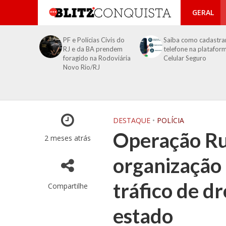
GERAL
PF e Polícias Civis do
Saiba como cadastra
RJ e da BA prendem
telefone na platafor
foragido na Rodoviária
Celular Seguro
Novo Rio/RJ
DESTAQUE
•
POLÍCIA
Operação Ru
2 meses atrás
organização
tráfico de d
Compartilhe
estado