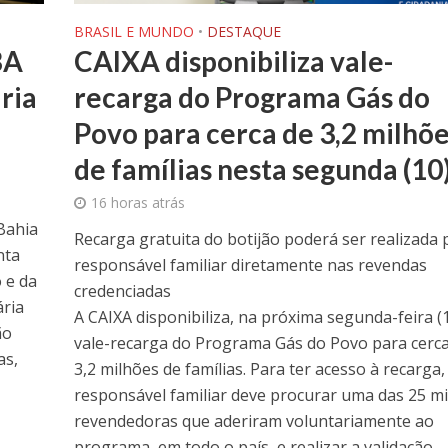
BRASIL E MUNDO
•
DESTAQUE
BA
CAIXA disponibiliza vale-
ria
recarga do Programa Gás do
Povo para cerca de 3,2 milhõ
de famílias nesta segunda (10
16 horas atrás
Bahia
Recarga gratuita do botijão poderá ser realizada 
nta
responsável familiar diretamente nas revendas
o e da
credenciadas
ária
​A CAIXA disponibiliza, na próxima segunda-feira (1
ão
vale-recarga do Programa Gás do Povo para cerca
as,
3,2 milhões de famílias. Para ter acesso à recarga,
responsável familiar deve procurar uma das 25 mi
revendedoras que aderiram voluntariamente ao
programa, em todo o país, e realizar a validação