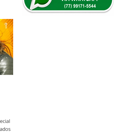
ecial
dados