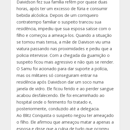
Daividson fez sua família refém por quase duas
horas, após ter um excesso de fúria e consumir
bebida alcóolica. Depois de um corriqueiro
contratempo familiar o suspeito trancou sua
residência, impediu que sua esposa saísse com o
filho e começou a ameaça-los. Quando a situação
se tornou mais tensa, a mãe de Daivison viu uma
viatura passando nas proximidades e pediu que a
policia intervisse. Com a chegada da guarnição o
suspeito ficou mais agressivo e não quis se render.
O Samu foi acionado para dar suporte a polícia,
mas os militares só conseguiram entrar na
residência após Daividson dar um soco numa
janela de vidro. Ele ficou ferido e ao perder sangue
acabou desfalecendo. Ele foi encaminhado ao
hospital onde o ferimento foi tratado e,
posteriormente, conduzido até a delegacia.
Ao Blitz Conquista o suspeito negou ter ameaçado
o filho. Ele afirmou que ameaçou matar a apenas a
esposa e disse que a culpa de tudo que ocorreu