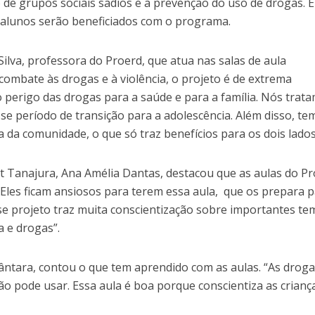
ão de grupos sociais sadios e a prevenção do uso de drogas. 
alunos serão beneficiados com o programa.
lva, professora do Proerd, que atua nas salas de aula
combate às drogas e à violência, o projeto é de extrema
 perigo das drogas para a saúde e para a família. Nós trat
se período de transição para a adolescência. Além disso, te
a da comunidade, o que só traz benefícios para os dois lados
t Tanajura, Ana Amélia Dantas, destacou que as aulas do P
“Eles ficam ansiosos para terem essa aula, que os prepara 
se projeto traz muita conscientização sobre importantes te
a e drogas”.
cântara, contou o que tem aprendido com as aulas. “As drog
ão pode usar. Essa aula é boa porque conscientiza as criança