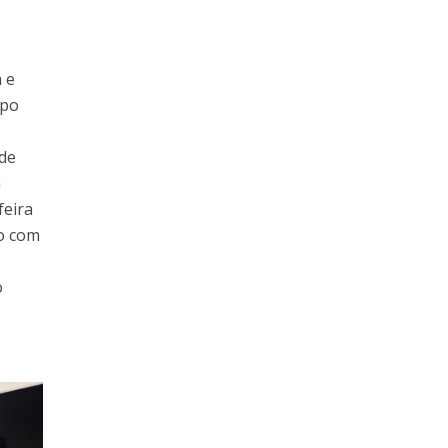
 e
upo
de
a
feira
o com
o