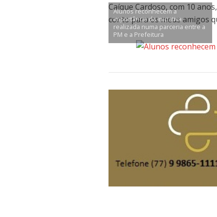
Caíque Cardoso, com 10 anos,
Alunos reconhecem a
conto para os meus amigos q
importância da iniciativa
realizada numa parceria entre a
PM e a Prefeitura