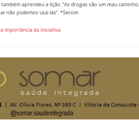
 também aprendeu a lição. “As drogas são um mau caminho.
ue não podemos usá-las”. *Secom