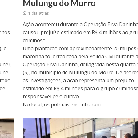
Mulungu do Morro
1 dia atrás
Ação aconteceu durante a Operação Erva Daninha
ritos
causou prejuízo estimado em R$ 4 milhões ao gr
criminoso
), o
Uma plantação com aproximadamente 20 mil pés 
maconha foi erradicada pela Polícia Civil durante 
lher,
Operação Erva Daninha, deflagrada nesta quarta-
eúne
(5), no município de Mulungu do Morro. De acord
 todo
as investigações, a ação representa um prejuízo
 de
estimado em R$ 4 milhões para o grupo criminos
responsável pelo cultivo.
No local, os policiais encontraram...