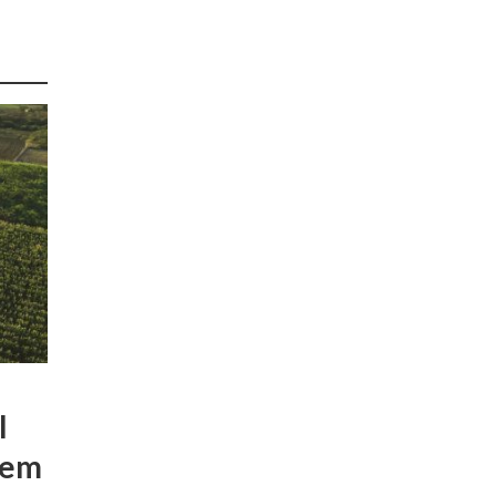
l
 em