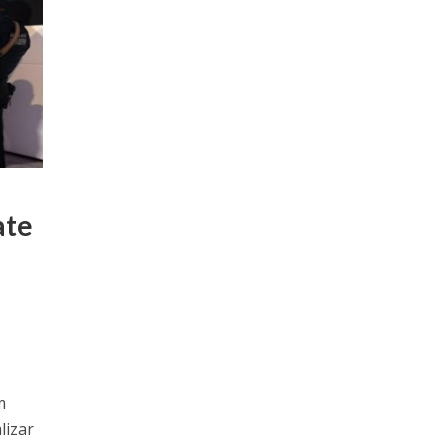
ate
m
lizar