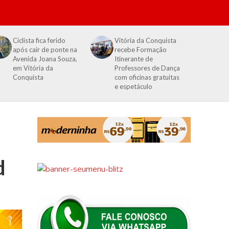
Ciclista fica ferido
Vitória da Conquista
após cair de ponte na
recebe Formação
Avenida Joana Souza,
Itinerante de
em Vitória da
Professores de Dança
Conquista
com oficinas gratuitas
e espetáculo
d