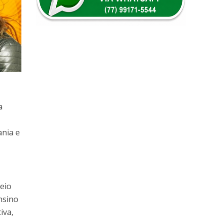
a
ania e
meio
nsino
iva,