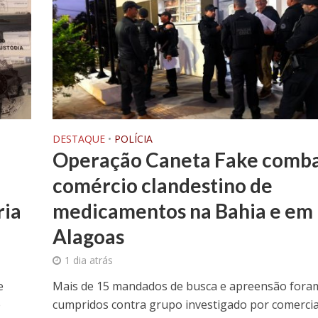
DESTAQUE
•
POLÍCIA
Operação Caneta Fake comb
comércio clandestino de
ria
medicamentos na Bahia e em
Alagoas
1 dia atrás
e
Mais de 15 mandados de busca e apreensão fora
e
cumpridos contra grupo investigado por comercia