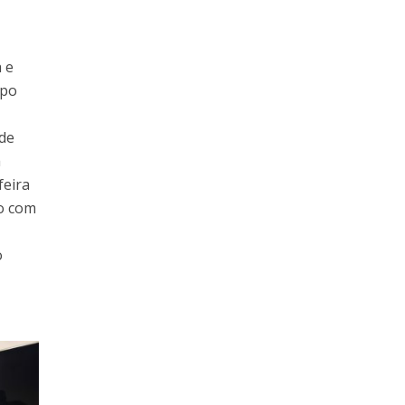
 e
upo
de
a
feira
o com
o