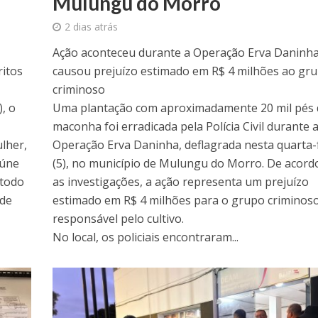
Mulungu do Morro
2 dias atrás
Ação aconteceu durante a Operação Erva Daninha
ritos
causou prejuízo estimado em R$ 4 milhões ao gr
criminoso
), o
Uma plantação com aproximadamente 20 mil pés 
maconha foi erradicada pela Polícia Civil durante 
lher,
Operação Erva Daninha, deflagrada nesta quarta-
eúne
(5), no município de Mulungu do Morro. De acord
 todo
as investigações, a ação representa um prejuízo
 de
estimado em R$ 4 milhões para o grupo criminos
responsável pelo cultivo.
No local, os policiais encontraram...