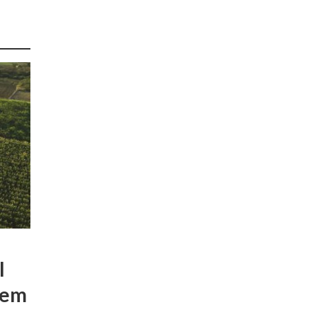
l
 em