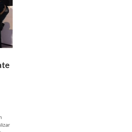
ate
m
lizar