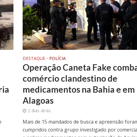
DESTAQUE
•
POLÍCIA
Operação Caneta Fake comb
comércio clandestino de
ria
medicamentos na Bahia e em
Alagoas
2 dias atrás
e
Mais de 15 mandados de busca e apreensão fora
e
cumpridos contra grupo investigado por comercia