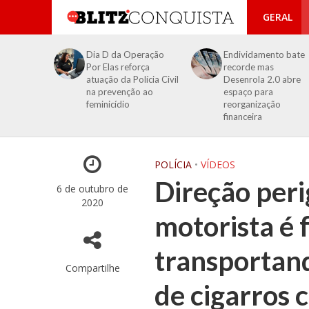
GERAL
Dia D da Operação
Endividamento bate
Por Elas reforça
recorde mas
atuação da Polícia Civil
Desenrola 2.0 abre
na prevenção ao
espaço para
feminicídio
reorganização
financeira
POLÍCIA
•
VÍDEOS
Direção peri
6 de outubro de
2020
motorista é 
transportan
Compartilhe
de cigarros