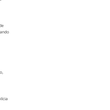
de
zando
o,
lícia