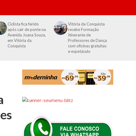
Ciclista fica ferido
Vitória da Conquista
após cair de ponte na
recebe Formação
Avenida Joana Souza,
Itinerante de
em Vitória da
Professores de Dança
Conquista
com oficinas gratuitas
e espetáculo
a
tes