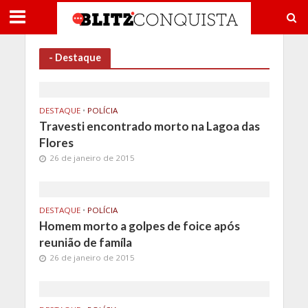
- Destaque
DESTAQUE
•
POLÍCIA
Travesti encontrado morto na Lagoa das
Flores
26 de janeiro de 2015
DESTAQUE
•
POLÍCIA
Homem morto a golpes de foice após
reunião de famíla
26 de janeiro de 2015