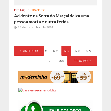
DESTAQUE
•
TRÂNSITO
Acidente na Serra do Marçal deixa uma
pessoa morta e outra ferida
28 de dezembro de 2014
1
ANTERIOR
…
695
696
697
698
699
…
704
PRÓXIMO