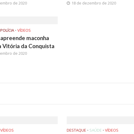
zembro de 2020
18 de dezembro de 2020
POLÍCIA
•
VÍDEOS
apreende maconha
a Vitória da Conquista
zembro de 2020
VÍDEOS
DESTAQUE
•
SAÚDE
•
VÍDEOS