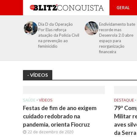
GERAL
Dia D da Operação
Endividamento bate
Por Elas reforça
recorde mas
atuação da Polícia Civil
Desenrola 2.0 abre
na prevenção ao
espaço para
feminicídio
reorganização
financeira
- VÍDEOS
SAÚDE
•
VÍDEOS
DESTAQUE
•
Festas de fim de ano exigem
79ª Comp
cuidado redobrado na
Militar 
pandemia, orienta Fiocruz
aves sil
22 de dezembro de 2020
da Serr