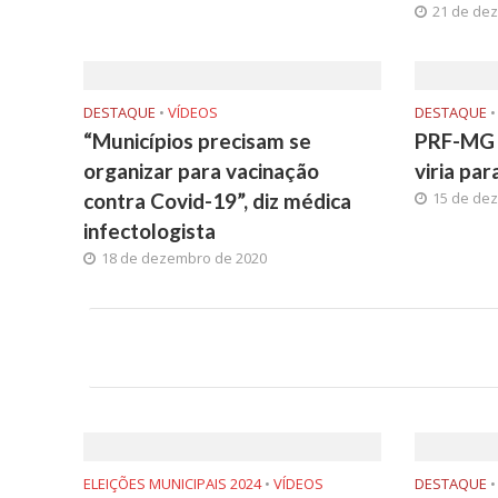
21 de de
DESTAQUE
•
VÍDEOS
DESTAQUE
•
“Municípios precisam se
PRF-MG 
organizar para vacinação
viria par
contra Covid-19”, diz médica
15 de de
infectologista
18 de dezembro de 2020
ELEIÇÕES MUNICIPAIS 2024
•
VÍDEOS
DESTAQUE
•