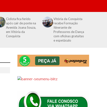
Ciclista fica ferido
Vitória da Conquista
após cair de ponte na
recebe Formação
Avenida Joana Souza,
Itinerante de
em Vitória da
Professores de Dança
Conquista
com oficinas gratuitas
e espetáculo