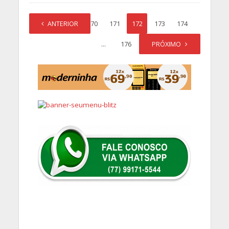
1
ANTERIOR
…
170
171
172
173
174
…
176
PRÓXIMO