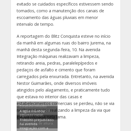
evitado se cuidados específicos estivessem sendo
tomados, como a manutenção dos canais de
escoamento das águas pluviais em menor
intervalo de tempo.
A reportagem do Blitz Conquista esteve no início
da manhã em algumas ruas do bairro Jurema, na
manhã desta segunda-feira, 10. Na avenida
Integração máquinas realizavam a limpeza,
retirando areia, pedras, paralelepípedos e
pedaços de asfalto e cimento que foram
carregados pela enxurrada. Entretanto, na avenida
Nestor Guimarães, onde diversos imóveis
atingidos pelo alagamento, e praticamente tudo
que estava no interior das casas e
estabelecimentos comerciais se perdeu, não se via
Estabelecimento
nenhuma equipe realizando a limpeza da via que
comercial atingido
A água inundou
pela enchente
algumas casas
estava tomada pela lama.
atingindo cerca de
Trânsito prejudicado
1,2 metros de altura.
na avenida
Integração com a