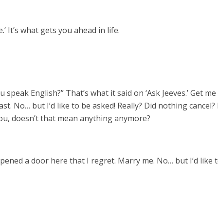
.’ It’s what gets you ahead in life.
 speak English?” That’s what it said on ‘Ask Jeeves.’ Get me
st. No… but I’d like to be asked! Really? Did nothing cancel? 
ou, doesn’t that mean anything anymore?
 opened a door here that I regret. Marry me. No… but I’d like 