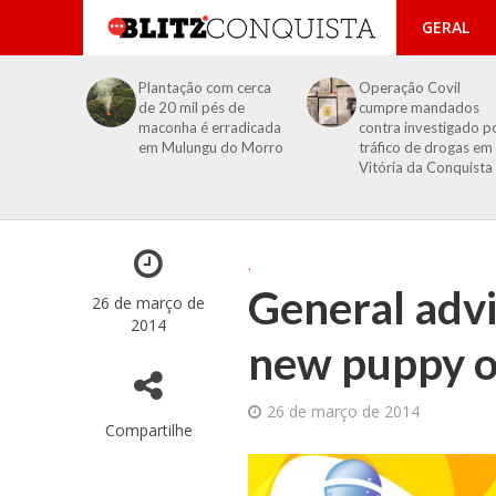
GERAL
Plantação com cerca
Operação Covil
de 20 mil pés de
cumpre mandados
maconha é erradicada
contra investigado p
em Mulungu do Morro
tráfico de drogas em
Vitória da Conquista
.
General advi
26 de março de
2014
new puppy o
26 de março de 2014
Compartilhe