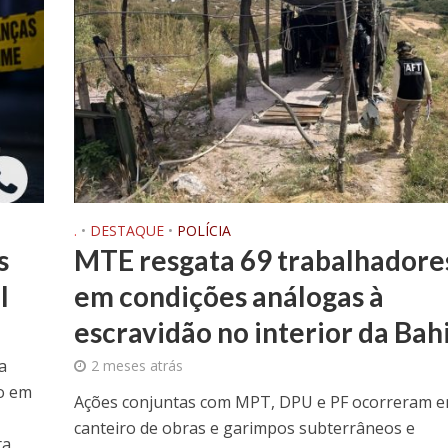
.
•
DESTAQUE
•
POLÍCIA
s
MTE resgata 69 trabalhadore
l
em condições análogas à
escravidão no interior da Bah
a
2 meses atrás
so em
Ações conjuntas com MPT, DPU e PF ocorreram 
canteiro de obras e garimpos subterrâneos e
ta