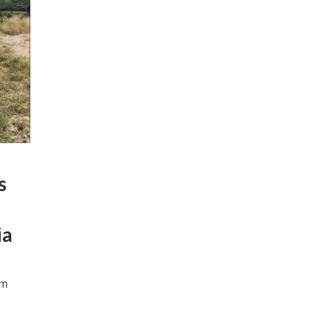
s
ia
em