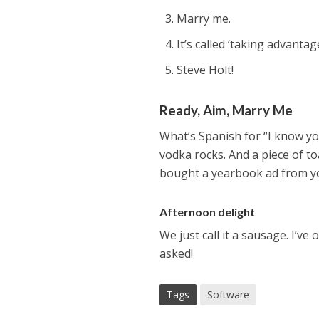
Marry me.
It’s called ‘taking advantage
Steve Holt!
Ready, Aim, Marry Me
What’s Spanish for “I know you
vodka rocks. And a piece of toa
bought a yearbook ad from y
Afternoon delight
We just call it a sausage. I’ve
asked!
Tags
Software