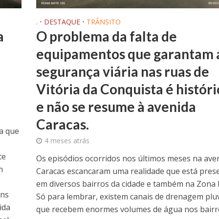
.
•
DESTAQUE
•
TRÂNSITO
a
O problema da falta de
equipamentos que garantam 
segurança viária nas ruas de
Vitória da Conquista é históri
e não se resume à avenida
Caracas.
a que
4 meses atrás
te
Os episódios ocorridos nos últimos meses na ave
m
Caracas escancaram uma realidade que está pres
em diversos bairros da cidade e também na Zona 
ans
Só para lembrar, existem canais de drenagem pluv
ida
que recebem enormes volumes de água nos bairr