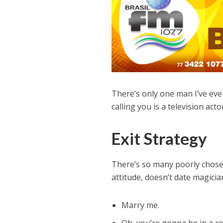
There’s only one man I’ve eve
calling you is a television act
Exit Strategy
There’s so many poorly chosen 
attitude, doesn’t date magicia
Marry me.