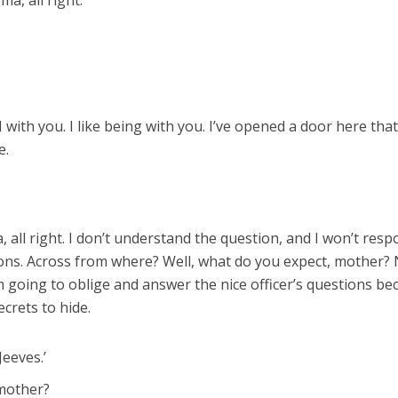
a, all right.
ith you. I like being with you. I’ve opened a door here that
e.
 all right. I don’t understand the question, and I won’t res
lusions. Across from where? Well, what do you expect, mother? 
 am going to oblige and answer the nice officer’s questions b
crets to hide.
Jeeves.’
 mother?