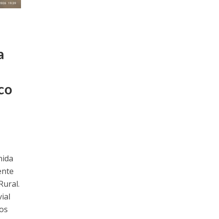
a
co
nida
ente
Rural.
ial
os