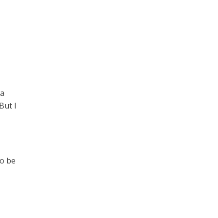
 a
But I
to be