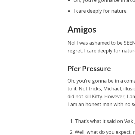
Oh, you’re gonna be in a com
I care deeply for nature.
Amigos
No! I was ashamed to be SEEN w
regret. I care deeply for natur
Pier Pressure
Oh, you’re gonna be in a coma,
to it. Not tricks, Michael, il
did not kill Kitty. However, I
I am an honest man with no se
That’s what it said on ‘Ask 
Well, what do you expect,