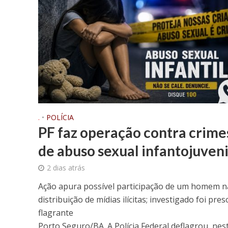
.
•
POLÍCIA
PF faz operação contra crime
de abuso sexual infantojuveni
2 dias atrás
Ação apura possível participação de um homem n
distribuição de mídias ilícitas; investigado foi pre
flagrante
Porto Seguro/BA. A Polícia Federal deflagrou, nes