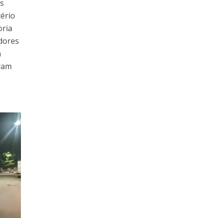
es
ério
oria
dores
m
eram