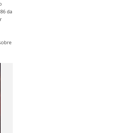
o
886 da
r
sobre