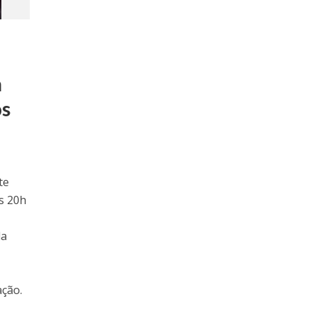
m
ós
te
às 20h
da
ação.