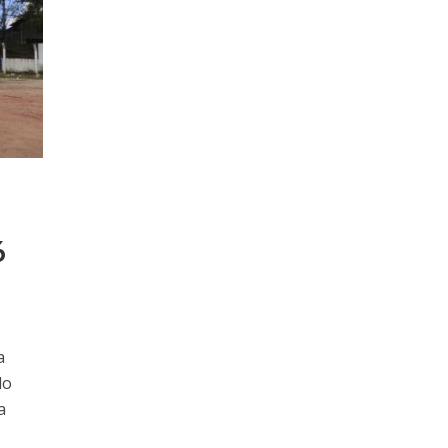
6
a
do
a