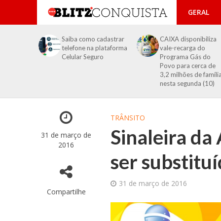
GERAL
Saiba como cadastrar
CAIXA disponibiliza
telefone na plataforma
vale-recarga do
Celular Seguro
Programa Gás do
Povo para cerca de
3,2 milhões de famíli
nesta segunda (10)
TRÂNSITO
Sinaleira da
31 de março de
2016
ser substitu
31 de março de 2016
Compartilhe