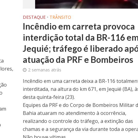
DESTAQUE
•
TRÂNSITO
Incêndio em carreta provoca
interdição total da BR-116 e
Jequié; tráfego é liberado ap
atuação da PRF e Bombeiros
ca
lores,
2 semanas atrás
Incêndio em uma carreta deixa a BR-116 totalmen
ção
interditada, na altura do km 671, em Jequié (BA), 
do
desta quinta-feira (23).
Equipes da PRF e do Corpo de Bombeiros Militar 
ram
Bahia atuaram no atendimento à ocorrência,
realizando o controle do tráfego, a extinção das
o
chamas e a segurança da via durante toda a oper
Não houve vítimas.