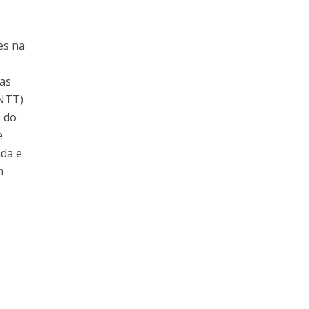
es na
as
ANTT)
 do
e
ada e
m