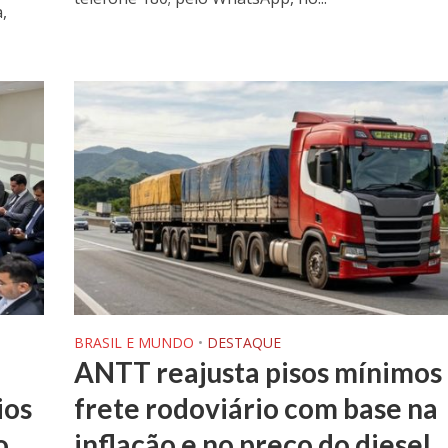
,
BRASIL E MUNDO
•
DESTAQUE
ANTT reajusta pisos mínimos
ios
frete rodoviário com base na
o
inflação e no preço do diesel