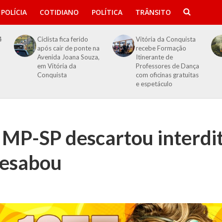
POLÍCIA
COTIDIANO
POLÍTICA
TRÂNSITO
4
Ciclista fica ferido
Vitória da Conquista
após cair de ponte na
recebe Formação
Avenida Joana Souza,
Itinerante de
em Vitória da
Professores de Dança
Conquista
com oficinas gratuitas
e espetáculo
 MP-SP descartou interdi
desabou