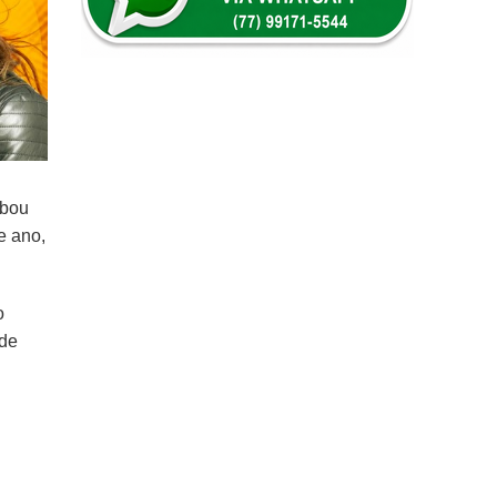
abou
e ano,
o
 de