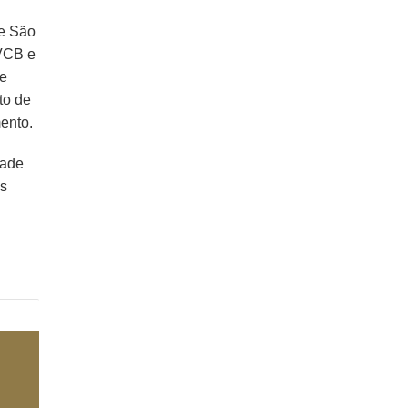
de São
AVCB e
te
to de
mento.
dade
is