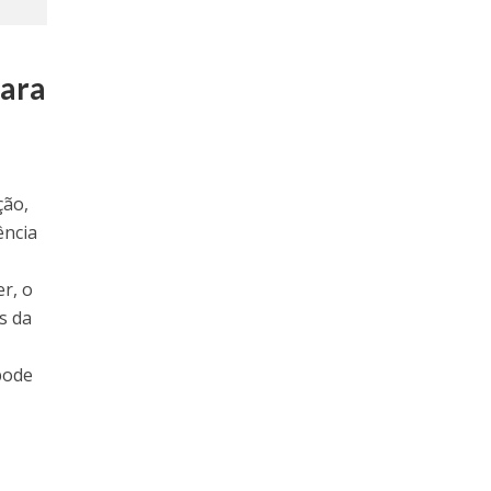
para
ção,
ência
r, o
s da
pode