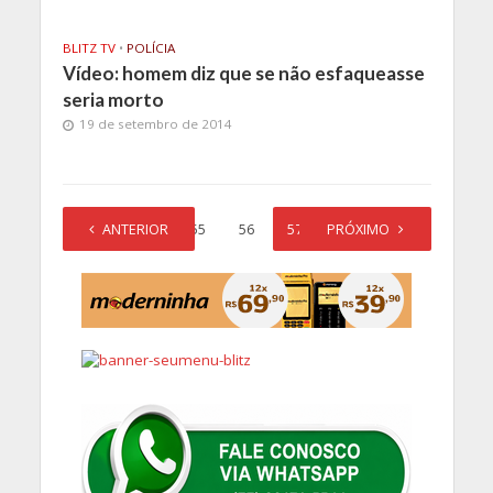
BLITZ TV
•
POLÍCIA
Vídeo: homem diz que se não esfaqueasse
seria morto
19 de setembro de 2014
1
ANTERIOR
…
55
56
57
PRÓXIMO
58
59