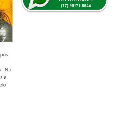
após
i. No
s e
elo