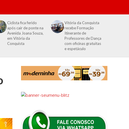
Ciclista fica ferido
Vitória da Conquista
após cair de ponte na
recebe Formação
Avenida Joana Souza,
Itinerante de
em Vitória da
Professores de Dança
Conquista
com oficinas gratuitas
e espetáculo
o