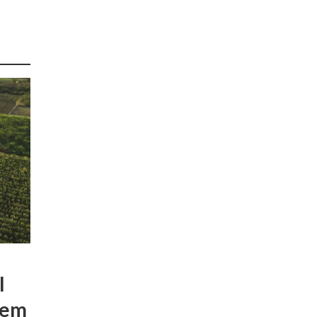
l
 em