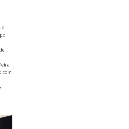
 e
upo
de
a
feira
o com
o