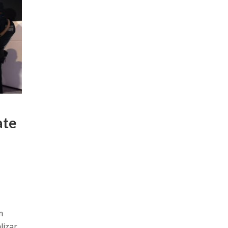
ate
m
lizar