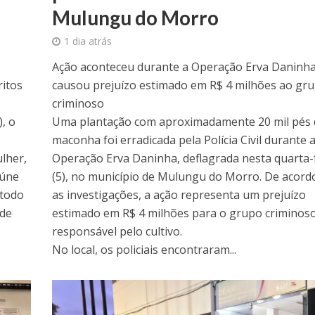
Mulungu do Morro
1 dia atrás
Ação aconteceu durante a Operação Erva Daninha
ritos
causou prejuízo estimado em R$ 4 milhões ao gr
criminoso
), o
Uma plantação com aproximadamente 20 mil pés 
maconha foi erradicada pela Polícia Civil durante 
lher,
Operação Erva Daninha, deflagrada nesta quarta-
eúne
(5), no município de Mulungu do Morro. De acord
 todo
as investigações, a ação representa um prejuízo
 de
estimado em R$ 4 milhões para o grupo criminos
responsável pelo cultivo.
No local, os policiais encontraram...