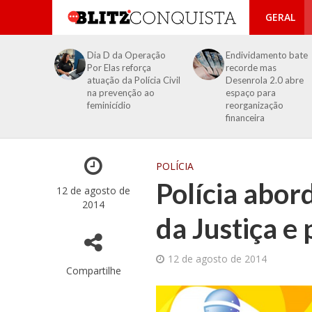
GERAL
Dia D da Operação
Endividamento bate
Por Elas reforça
recorde mas
atuação da Polícia Civil
Desenrola 2.0 abre
na prevenção ao
espaço para
feminicídio
reorganização
financeira
POLÍCIA
Polícia abor
12 de agosto de
2014
da Justiça e 
12 de agosto de 2014
Compartilhe