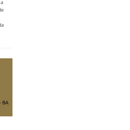
Na
de
da