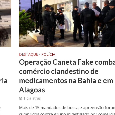
DESTAQUE
•
POLÍCIA
Operação Caneta Fake comb
comércio clandestino de
ria
medicamentos na Bahia e em
Alagoas
1 dia atrás
e
Mais de 15 mandados de busca e apreensão fora
e
cumpridos contra grupo investigado por comercia