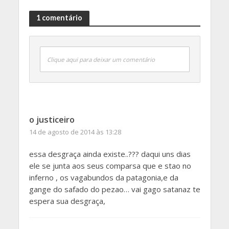
1 comentário
Clique aqui para deixar um comentário
o justiceiro
14 de agosto de 2014 às 13:28
essa desgraça ainda existe..??? daqui uns dias
ele se junta aos seus comparsa que e stao no
inferno , os vagabundos da patagonia,e da
gange do safado do pezao… vai gago satanaz te
espera sua desgraça,