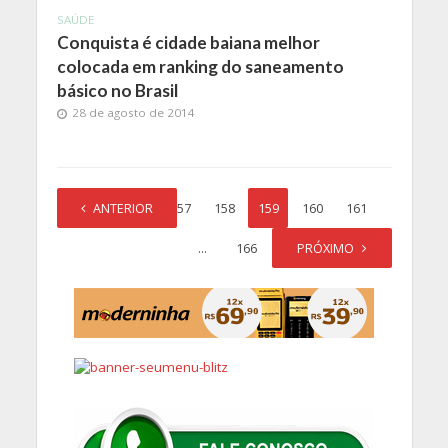
SAÚDE
Conquista é cidade baiana melhor
colocada em ranking do saneamento
básico no Brasil
28 de agosto de 2014
1
ANTERIOR
…
157
158
159
160
161
…
166
PRÓXIMO