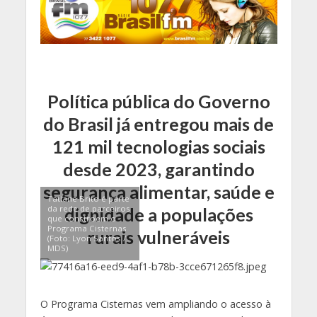
Política pública do Governo
do Brasil já entregou mais de
121 mil tecnologias sociais
desde 2023, garantindo
segurança alimentar, saúde e
Tatiane Brito é parte
da rede de parceiros
dignidade a populações
que constroem o
Programa Cisternas
rurais vulneráveis
(Foto: Lyon Santos /
MDS)
O Programa Cisternas vem ampliando o acesso à