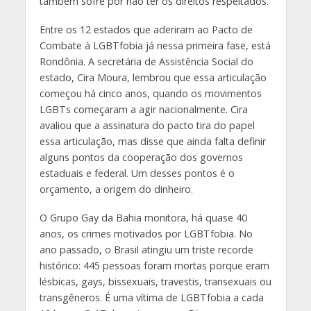
também sofre por não ter os direitos respeitados.
Entre os 12 estados que aderiram ao Pacto de
Combate à LGBTfobia já nessa primeira fase, está
Rondônia. A secretária de Assistência Social do
estado, Cira Moura, lembrou que essa articulação
começou há cinco anos, quando os movimentos
LGBTs começaram a agir nacionalmente. Cira
avaliou que a assinatura do pacto tira do papel
essa articulação, mas disse que ainda falta definir
alguns pontos da cooperação dos governos
estaduais e federal. Um desses pontos é o
orçamento, a origem do dinheiro.
O Grupo Gay da Bahia monitora, há quase 40
anos, os crimes motivados por LGBTfobia. No
ano passado, o Brasil atingiu um triste recorde
histórico: 445 pessoas foram mortas porque eram
lésbicas, gays, bissexuais, travestis, transexuais ou
transgêneros. É uma vítima de LGBTfobia a cada