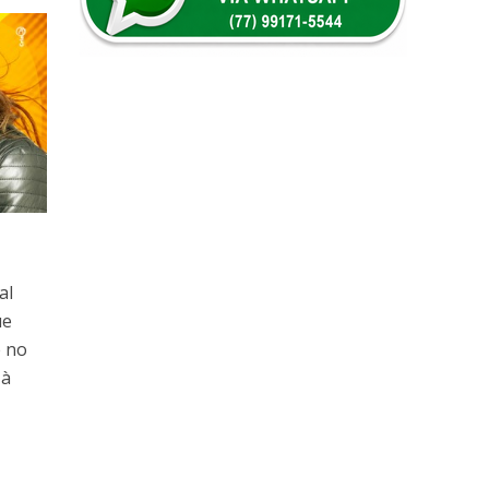
al
ue
e no
 à