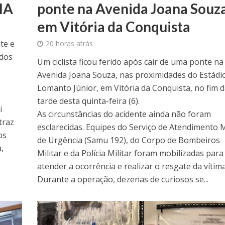
 IA
ponte na Avenida Joana Souza
em Vitória da Conquista
te e
20 horas atrás
ndos
Um ciclista ficou ferido após cair de uma ponte na
Avenida Joana Souza, nas proximidades do Estádi
Lomanto Júnior, em Vitória da Conquista, no fim 
tarde desta quinta-feira (6).
i
As circunstâncias do acidente ainda não foram
traz
esclarecidas. Equipes do Serviço de Atendimento 
os
de Urgência (Samu 192), do Corpo de Bombeiros
,
Militar e da Polícia Militar foram mobilizadas para
atender a ocorrência e realizar o resgate da vítima
Durante a operação, dezenas de curiosos se...