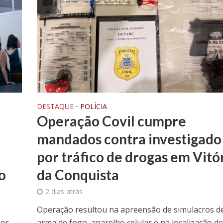
DESTAQUE
•
POLÍCIA
Operação Covil cumpre
mandados contra investigado
por tráfico de drogas em Vitó
o
da Conquista
2 dias atrás
Operação resultou na apreensão de simulacros d
 os
arma de fogo, aparelho celular e na localização de