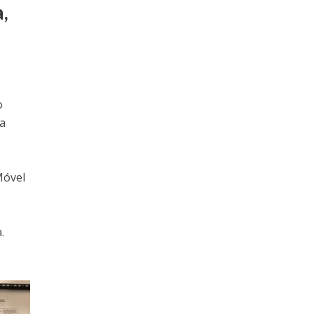
,
o
da
Móvel
.