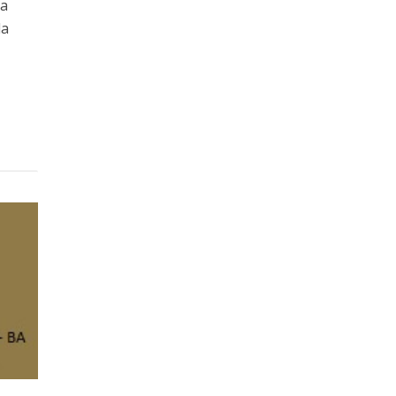
da
da