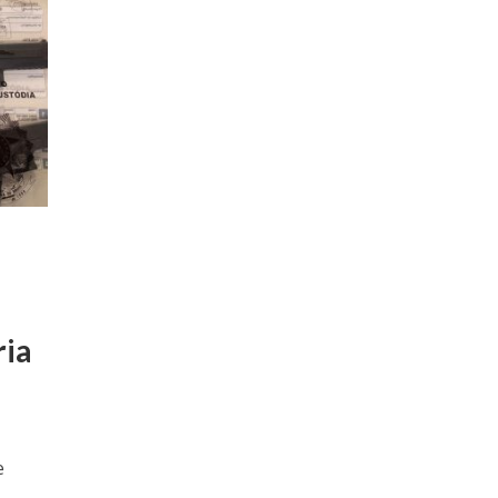
ria
e