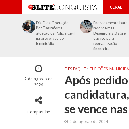
GERAL
Dia D da Operação
Endividamento bate
Por Elas reforça
recorde mas
atuação da Polícia Civil
Desenrola 2.0 abre
na prevenção ao
espaço para
feminicídio
reorganização
financeira
DESTAQUE
•
ELEIÇÕES MUNICIPA
Após pedido
2 de agosto de
2024
candidatura, 
se vence nas
Compartilhe
2 de agosto de 2024