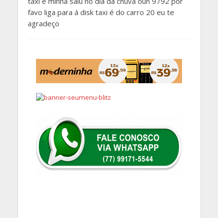
taxi é minha saiu no dia da chuva ouh 9792 por
favo liga para á disk taxi é do carro 20 eu te
agradeço